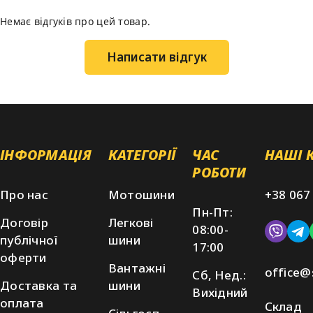
Немає відгуків про цей товар.
Написати відгук
ІНФОРМАЦІЯ
КАТЕГОРІЇ
ЧАС
НАШІ 
РОБОТИ
Про нас
Мотошини
+38 067
Пн-Пт:
Договір
Легкові
08:00-
публічної
шини
17:00
оферти
Вантажні
office@
Сб, Нед.:
Доставка та
шини
Вихідний
оплата
Склад