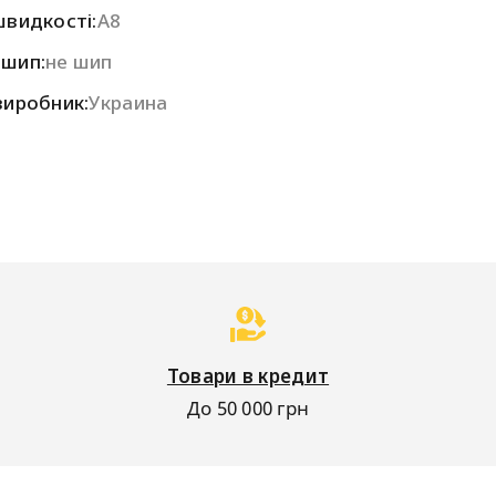
швидкості:
A8
 шип:
не шип
виробник:
Украина
Товари в кредит
До 50 000 грн