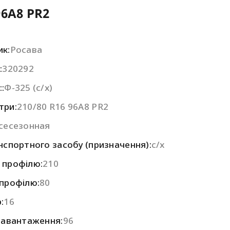
96A8 PR2
к:
Росава
:
320292
:
Ф-325 (с/х)
три:
210/80 R16 96A8 PR2
сесезонная
нспортного засобу (призначення):
с/х
 профілю:
210
профілю:
80
:
16
навантаження:
96