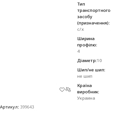
Тип
транспортного
засобу
(призначення):
с/х
Ширина
профілю:
4
Діаметр:
10
Шип/не шип:
не шип
Країна
виробник:
Украина
Артикул:
399643