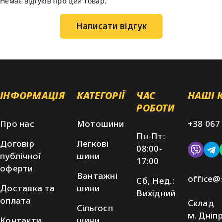
Немає відгуків про цей товар.
Написати відгук
ІНФОРМАЦІЯ
КАТЕГОРІЇ
ЧАС
НАШІ 
РОБОТИ
Про нас
Мотошини
+38 067
Пн-Пт:
Договір
Легкові
08:00-
публічної
шини
17:00
оферти
Вантажні
office@
Сб, Нед.:
Доставка та
шини
Вихідний
оплата
Склад
Сільгосп
м. Дніпр
Контакти
шини